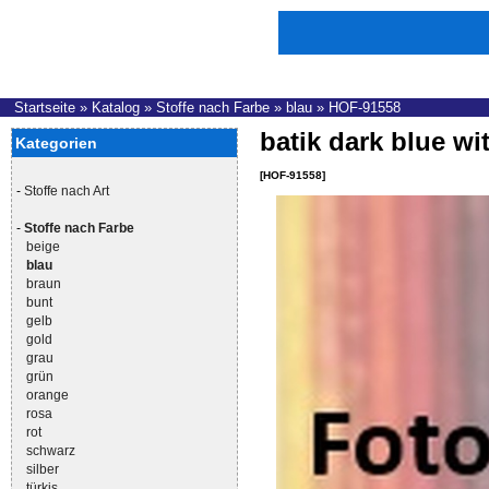
Startseite
»
Katalog
»
Stoffe nach Farbe
»
blau
»
HOF-91558
batik dark blue wi
Kategorien
[HOF-91558]
-
Stoffe nach Art
-
Stoffe nach Farbe
beige
blau
braun
bunt
gelb
gold
grau
grün
orange
rosa
rot
schwarz
silber
türkis