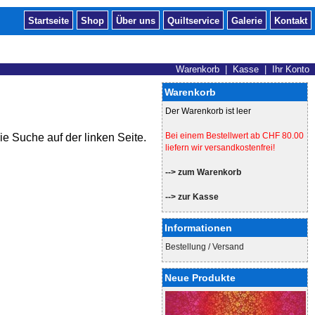
Startseite
Shop
Über uns
Quiltservice
Galerie
Kontakt
Warenkorb
|
Kasse
|
Ihr Konto
Warenkorb
Der Warenkorb ist leer
Bei einem Bestellwert ab CHF 80.00
e Suche auf der linken Seite.
liefern wir versandkostenfrei!
--> zum Warenkorb
--> zur Kasse
Informationen
Bestellung / Versand
Neue Produkte