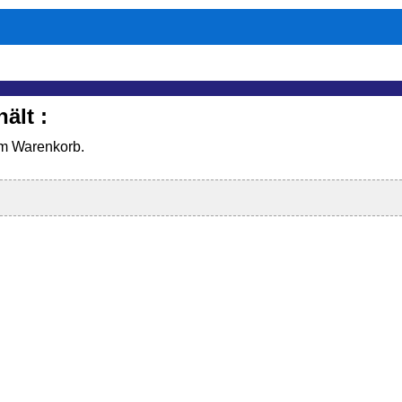
ält :
em Warenkorb.