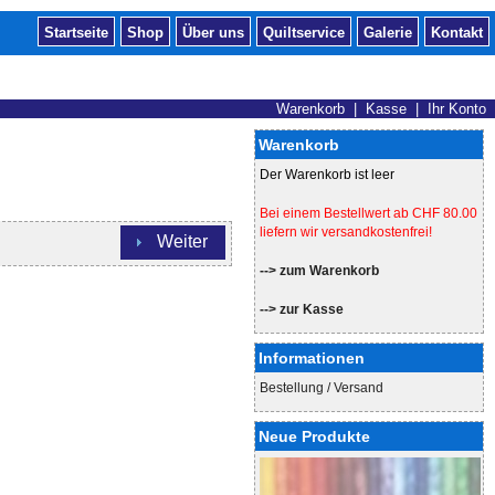
Startseite
Shop
Über uns
Quiltservice
Galerie
Kontakt
Warenkorb
|
Kasse
|
Ihr Konto
Warenkorb
Der Warenkorb ist leer
Bei einem Bestellwert ab CHF 80.00
liefern wir versandkostenfrei!
Weiter
--> zum Warenkorb
--> zur Kasse
Informationen
Bestellung / Versand
Neue Produkte