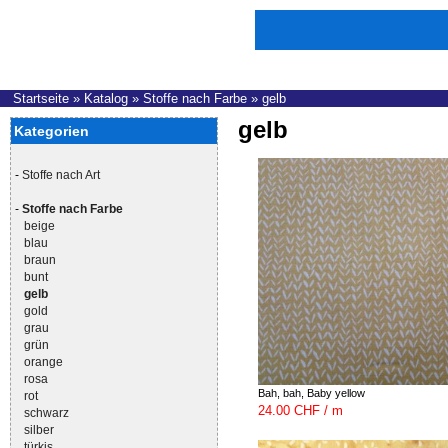
Startseite
»
Katalog
»
Stoffe nach Farbe
»
gelb
gelb
Kategorien
-
Stoffe nach Art
-
Stoffe nach Farbe
beige
blau
braun
bunt
gelb
gold
grau
grün
orange
rosa
Bah, bah, Baby yellow
rot
24.00 CHF / m
schwarz
silber
türkis