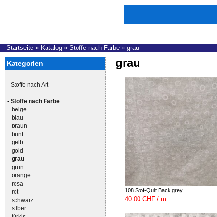
Startseite
»
Katalog
»
Stoffe nach Farbe
»
grau
grau
Kategorien
-
Stoffe nach Art
-
Stoffe nach Farbe
beige
blau
braun
bunt
gelb
gold
grau
grün
orange
rosa
108 Stof-Quilt Back grey
rot
40.00 CHF / m
schwarz
silber
türkis