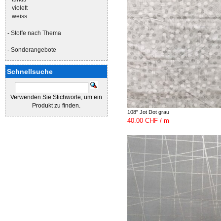
violett
weiss
-
Stoffe nach Thema
-
Sonderangebote
Schnellsuche
Verwenden Sie Stichworte, um ein
Produkt zu finden.
108" Jot Dot grau
40.00 CHF / m