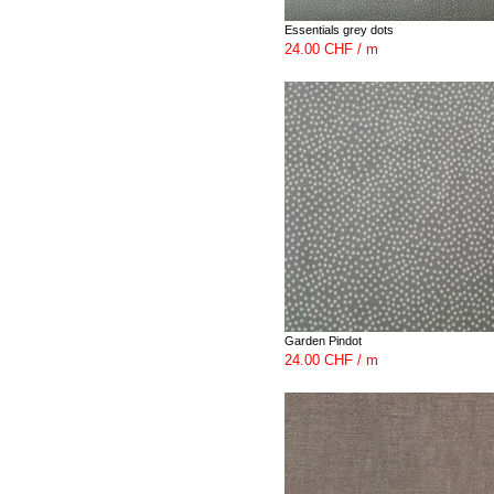
Essentials grey dots
24.00 CHF / m
Garden Pindot
24.00 CHF / m