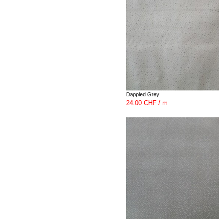
Dappled Grey
24.00 CHF / m