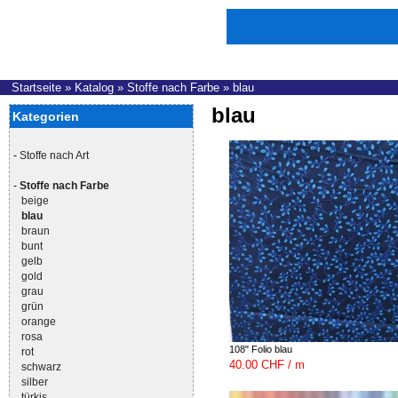
Startseite
»
Katalog
»
Stoffe nach Farbe
»
blau
blau
Kategorien
-
Stoffe nach Art
-
Stoffe nach Farbe
beige
blau
braun
bunt
gelb
gold
grau
grün
orange
rosa
108" Folio blau
rot
40.00 CHF / m
schwarz
silber
türkis