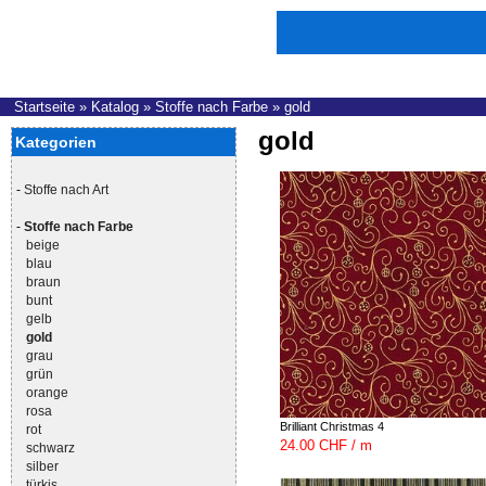
Startseite
»
Katalog
»
Stoffe nach Farbe
»
gold
gold
Kategorien
-
Stoffe nach Art
-
Stoffe nach Farbe
beige
blau
braun
bunt
gelb
gold
grau
grün
orange
rosa
Brilliant Christmas 4
rot
24.00 CHF / m
schwarz
silber
türkis