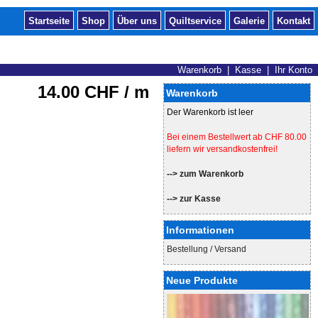
Startseite
Shop
Über uns
Quiltservice
Galerie
Kontakt
Warenkorb
|
Kasse
|
Ihr Konto
14.00 CHF / m
Warenkorb
Der Warenkorb ist leer
Bei einem Bestellwert ab CHF 80.00
liefern wir versandkostenfrei!
--> zum Warenkorb
--> zur Kasse
Informationen
Bestellung / Versand
Neue Produkte