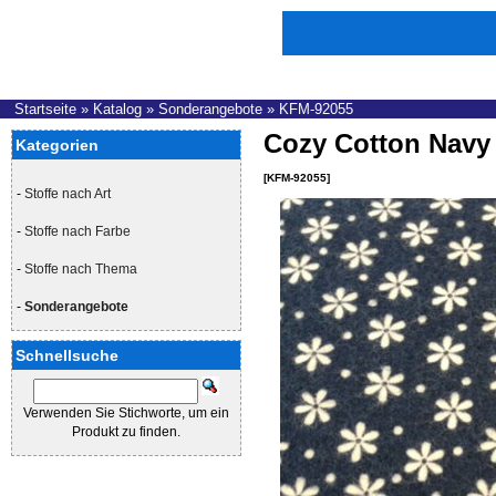
Startseite
»
Katalog
»
Sonderangebote
»
KFM-92055
Cozy Cotton Navy 
Kategorien
[KFM-92055]
-
Stoffe nach Art
-
Stoffe nach Farbe
-
Stoffe nach Thema
-
Sonderangebote
Schnellsuche
Verwenden Sie Stichworte, um ein
Produkt zu finden.