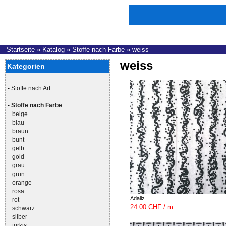
Startseite
»
Katalog
»
Stoffe nach Farbe
»
weiss
weiss
Kategorien
-
Stoffe nach Art
-
Stoffe nach Farbe
beige
blau
braun
bunt
gelb
gold
grau
grün
orange
rosa
Adaliz
rot
24.00 CHF / m
schwarz
silber
türkis