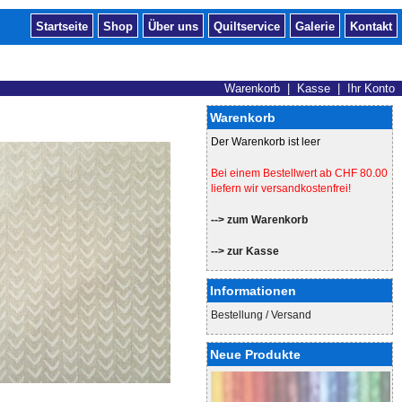
Startseite
Shop
Über uns
Quiltservice
Galerie
Kontakt
Warenkorb
|
Kasse
|
Ihr Konto
Warenkorb
Der Warenkorb ist leer
Bei einem Bestellwert ab CHF 80.00
liefern wir versandkostenfrei!
--> zum Warenkorb
--> zur Kasse
Informationen
Bestellung / Versand
Neue Produkte