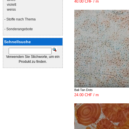
40.00 CHF / m
violett
weiss
-
Stoffe nach Thema
-
Sonderangebote
Schnellsuche
Verwenden Sie Stichworte, um ein
Produkt zu finden.
Bali Tan Dots
24.00 CHF / m