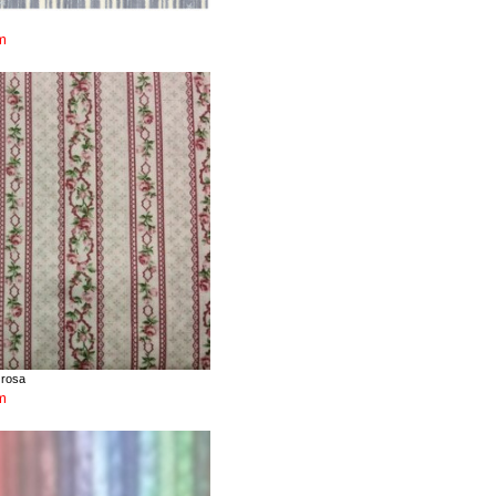
m
 rosa
m