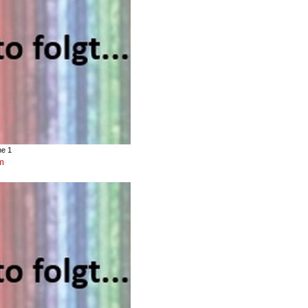
me 1
m