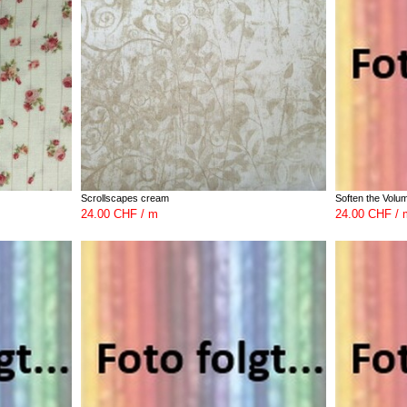
Scrollscapes cream
Soften the Volu
24.00 CHF / m
24.00 CHF / 