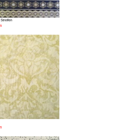
 Streifen
m
m