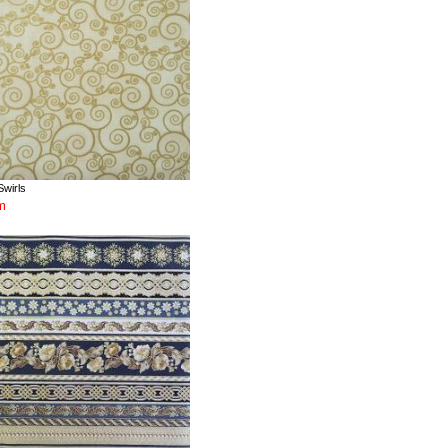
Swirls
m