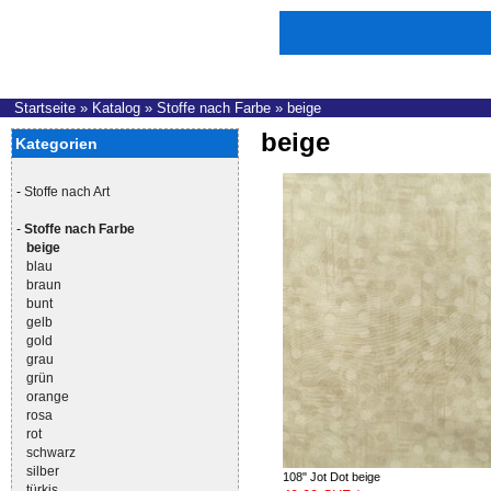
Startseite
»
Katalog
»
Stoffe nach Farbe
»
beige
beige
Kategorien
-
Stoffe nach Art
-
Stoffe nach Farbe
beige
blau
braun
bunt
gelb
gold
grau
grün
orange
rosa
rot
schwarz
silber
108" Jot Dot beige
türkis