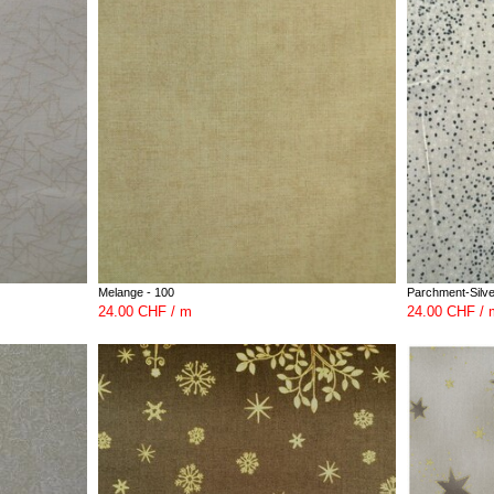
Melange - 100
Parchment-Silve
24.00 CHF / m
24.00 CHF / 