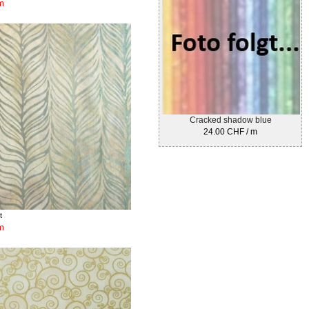
m
Cracked shadow blue
24.00 CHF / m
t
m