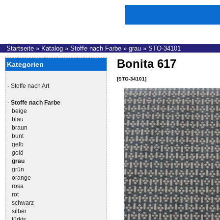
Startseite
»
Katalog
»
Stoffe nach Farbe
»
grau
»
STO-34101
Bonita 617
Kategorien
[STO-34101]
-
Stoffe nach Art
-
Stoffe nach Farbe
beige
blau
braun
bunt
gelb
gold
grau
grün
orange
rosa
rot
schwarz
silber
türkis