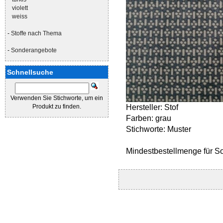
violett
weiss
-
Stoffe nach Thema
-
Sonderangebote
Schnellsuche
Verwenden Sie Stichworte, um ein
Produkt zu finden.
Hersteller: Stof
Farben: grau
Stichworte: Muster
Mindestbestellmenge für S