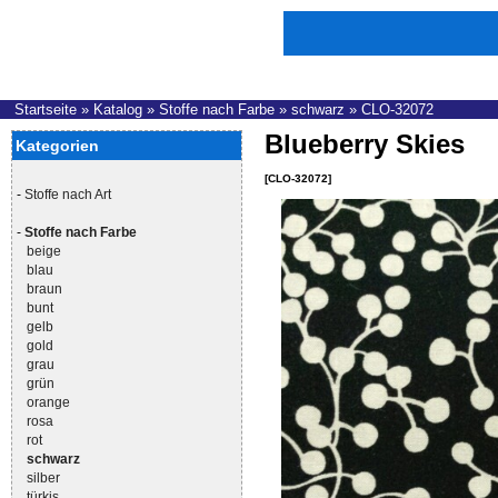
Startseite
»
Katalog
»
Stoffe nach Farbe
»
schwarz
»
CLO-32072
Blueberry Skies
Kategorien
[CLO-32072]
-
Stoffe nach Art
-
Stoffe nach Farbe
beige
blau
braun
bunt
gelb
gold
grau
grün
orange
rosa
rot
schwarz
silber
türkis