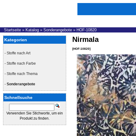
Startseite
»
Katalog
»
Sonderangebote
»
HOF-10820
Nirmala
Kategorien
[HOF-10820]
-
Stoffe nach Art
-
Stoffe nach Farbe
-
Stoffe nach Thema
-
Sonderangebote
Schnellsuche
Verwenden Sie Stichworte, um ein
Produkt zu finden.