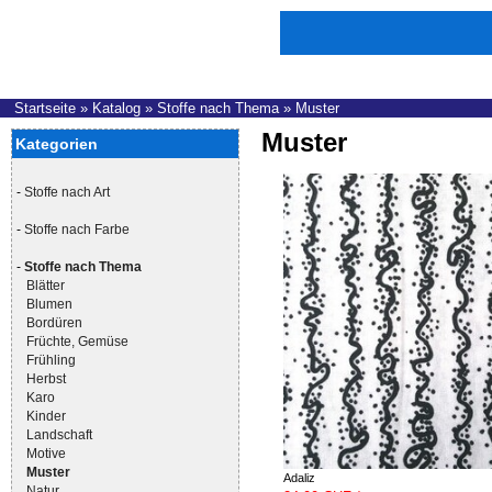
Startseite
»
Katalog
»
Stoffe nach Thema
»
Muster
Muster
Kategorien
-
Stoffe nach Art
-
Stoffe nach Farbe
-
Stoffe nach Thema
Blätter
Blumen
Bordüren
Früchte, Gemüse
Frühling
Herbst
Karo
Kinder
Landschaft
Motive
Muster
Adaliz
Natur