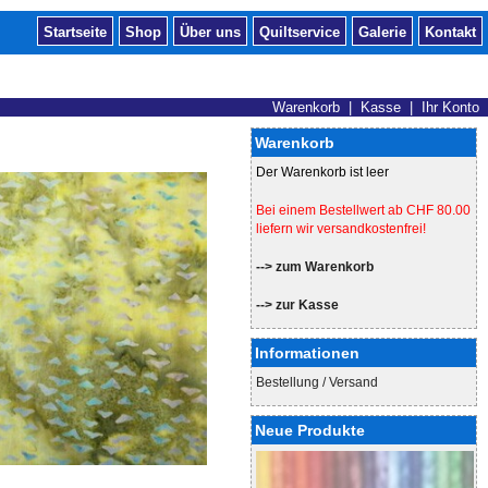
Startseite
Shop
Über uns
Quiltservice
Galerie
Kontakt
Warenkorb
|
Kasse
|
Ihr Konto
Warenkorb
Der Warenkorb ist leer
Bei einem Bestellwert ab CHF 80.00
liefern wir versandkostenfrei!
--> zum Warenkorb
--> zur Kasse
Informationen
Bestellung / Versand
Neue Produkte