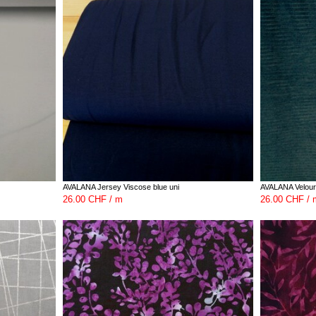
AVALANA Jersey Viscose blue uni
AVALANA Velour 
26.00 CHF / m
26.00 CHF / 