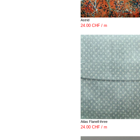
Astrid
24.00 CHF / m
Atlas Flanell three
24.00 CHF / m