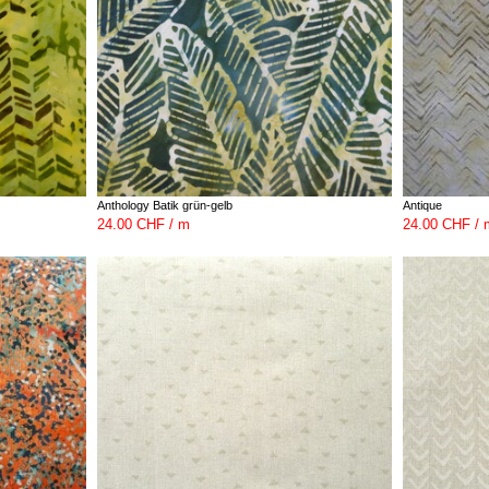
Anthology Batik grün-gelb
Antique
24.00 CHF / m
24.00 CHF / 