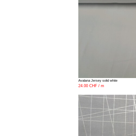
Avalana Jersey solid white
24.00 CHF / m