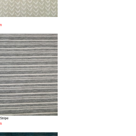
m
Stripe
m