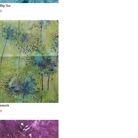
Big Sur
m
rework
m