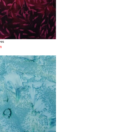
ves
m