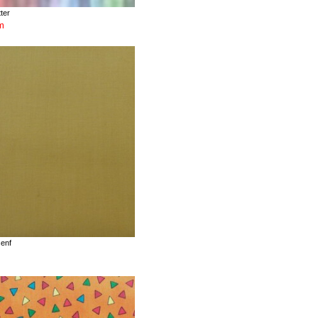
ter
m
enf