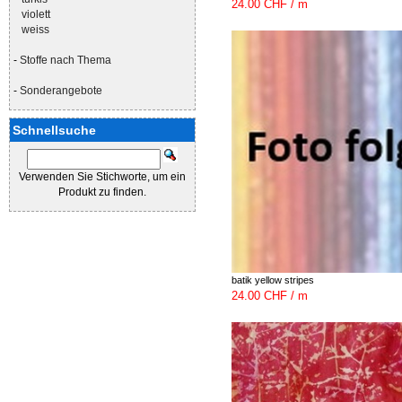
24.00 CHF / m
violett
weiss
-
Stoffe nach Thema
-
Sonderangebote
Schnellsuche
Verwenden Sie Stichworte, um ein
Produkt zu finden.
batik yellow stripes
24.00 CHF / m