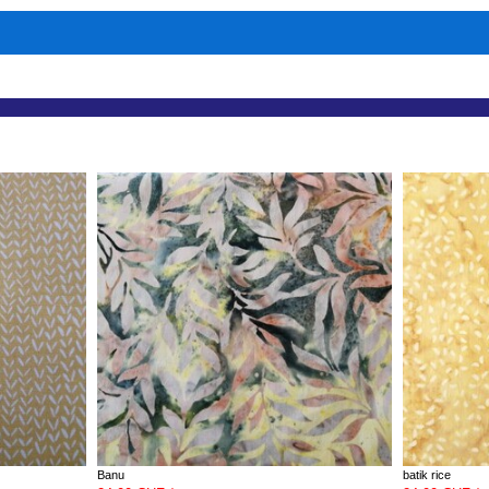
Banu
batik rice