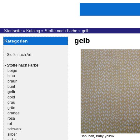
Startseite
»
Katalog
»
Stoffe nach Farbe
»
gelb
gelb
Kategorien
-
Stoffe nach Art
-
Stoffe nach Farbe
beige
blau
braun
bunt
gelb
gold
grau
grün
orange
rosa
rot
schwarz
silber
Bah, bah, Baby yellow
türkis