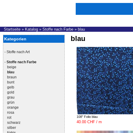
Startseite
»
Katalog
»
Stoffe nach Farbe
»
blau
blau
Kategorien
-
Stoffe nach Art
-
Stoffe nach Farbe
beige
blau
braun
bunt
gelb
gold
grau
grün
orange
rosa
108" Folio blau
rot
40.00 CHF / m
schwarz
silber
türkis