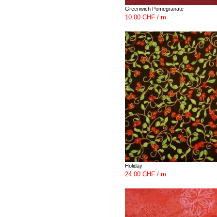
Greenwich Pomegranate
10.00 CHF / m
Holiday
24.00 CHF / m