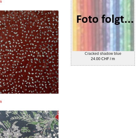
m
Cracked shadow blue
24.00 CHF / m
m