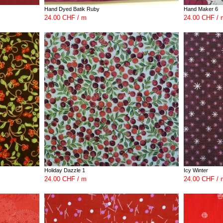
Hand Dyed Batik Ruby
Hand Maker 6
24.00 CHF / m
24.00 CHF / 
Holiday Dazzle 1
Icy Winter
24.00 CHF / m
24.00 CHF / 