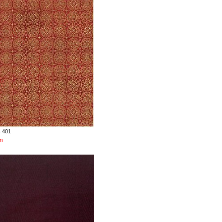
s 401
m