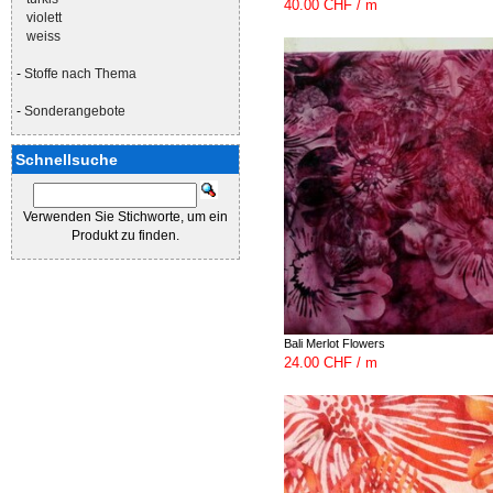
40.00 CHF / m
violett
weiss
-
Stoffe nach Thema
-
Sonderangebote
Schnellsuche
Verwenden Sie Stichworte, um ein
Produkt zu finden.
Bali Merlot Flowers
24.00 CHF / m