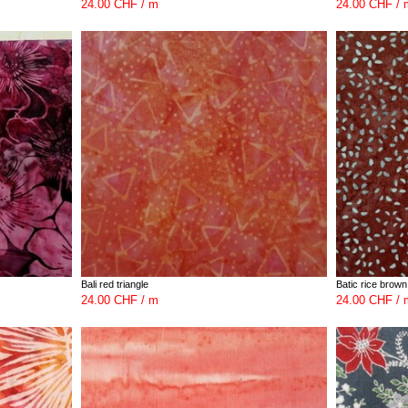
24.00 CHF / m
24.00 CHF / 
Bali red triangle
Batic rice brown
24.00 CHF / m
24.00 CHF / 