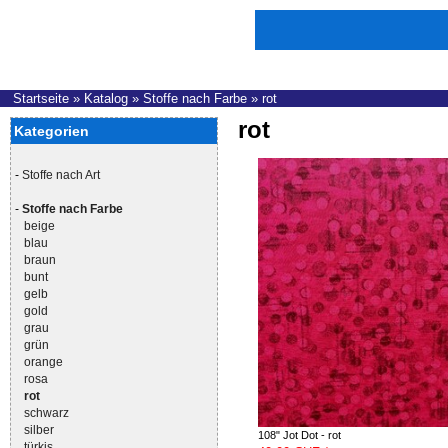
Startseite
»
Katalog
»
Stoffe nach Farbe
»
rot
rot
Kategorien
-
Stoffe nach Art
-
Stoffe nach Farbe
beige
blau
braun
bunt
gelb
gold
grau
grün
orange
rosa
rot
schwarz
silber
108" Jot Dot - rot
türkis