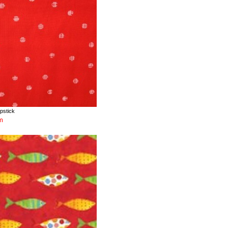
pstick
m