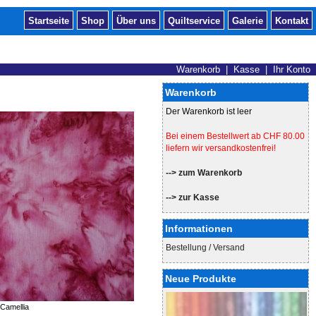
Startseite
Shop
Über uns
Quiltservice
Galerie
Kontakt
Warenkorb
|
Kasse
|
Ihr Konto
Warenkorb
Der Warenkorb ist leer
Bei einem Bestellwert ab CHF 80.00
liefern wir versandkostenfrei!
--> zum Warenkorb
--> zur Kasse
Informationen
Bestellung / Versand
Neue Produkte
Camellia