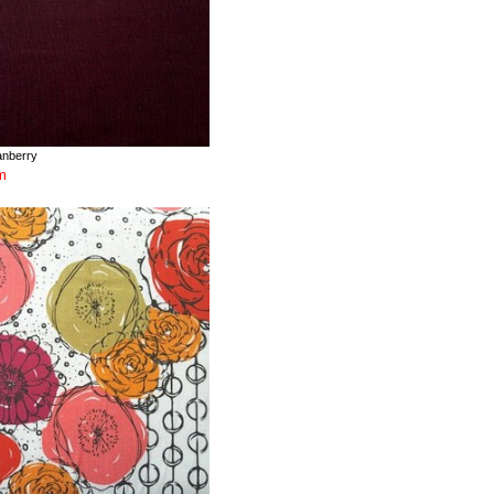
anberry
m