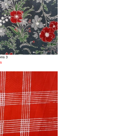
oms 3
m