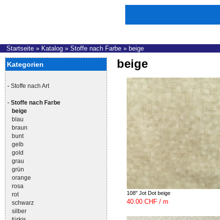
Startseite
»
Katalog
»
Stoffe nach Farbe
»
beige
beige
Kategorien
-
Stoffe nach Art
-
Stoffe nach Farbe
beige
blau
braun
bunt
gelb
gold
grau
grün
orange
rosa
108" Jot Dot beige
rot
40.00 CHF / m
schwarz
silber
türkis